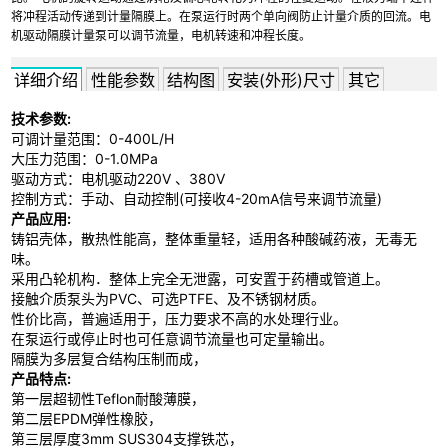
将冲程活动传递到计量隔膜上。在泵运行时两个单向阀防止计量介质的回流。电
机驱动隔膜计量泵可以调节流量，电机转速和冲程长度。
详细介绍
性能参数
结构图
安装(外形)尺寸
其它
技术参数:
可调计量范围：0-400L/H
大压力范围：0-1.0MPa
驱动方式：电机驱动220V 、380V
控制方式：手动、自动控制(可接收4-20mA信号来调节流量)
产品应用:
铸铝壳体，散热性能高，整体重量轻，适用各种酸碱药液，无毒无
味。
采用凸轮机构．整体上完全无泄露，可安置于药槽或管道上。
接触介质泵头为PVC、可选PTFE、及不锈钢材质。
性价比高，普遍适用于，压力要求不高的水处理行业。
在泵运行或停止时也可任意调节流量也可定量输出。
隔膜为多层复合结构压制而成，
产品特点:
第一层超韧性Teflon耐酸薄膜，
第二层EPDM弹性橡胶，
第三层厚度3mm SUS304支撑铁芯，